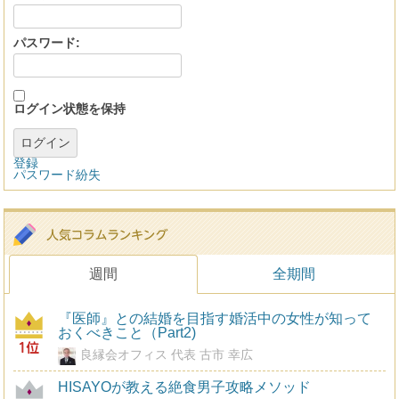
パスワード:
ログイン状態を保持
ログイン
登録
パスワード紛失
週間
全期間
『医師』との結婚を目指す婚活中の女性が知って
おくべきこと（Part2)
良縁会オフィス 代表 古市 幸広
HISAYOが教える絶食男子攻略メソッド