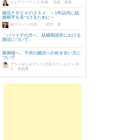
フェアリーリンク 代表 加地 美香
婚活ＰＤＣＡのススメ ～1年以内に結
婚相手を見つけるために～
縁マリッジ 代表 武市 潔
「バツイチの方へ。結婚相談所における
婚活について」
親御様へ。子供の婚活への向き合い方に
ついて
ブライダルオアシス 代表カウンセラー 井
口 真由美