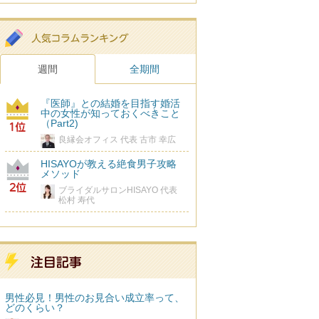
週間
全期間
『医師』との結婚を目指す婚活
中の女性が知っておくべきこと
（Part2)
良縁会オフィス 代表 古市 幸広
HISAYOが教える絶食男子攻略
メソッド
ブライダルサロンHISAYO 代表
松村 寿代
男性必見！男性のお見合い成立率って、
どのくらい？