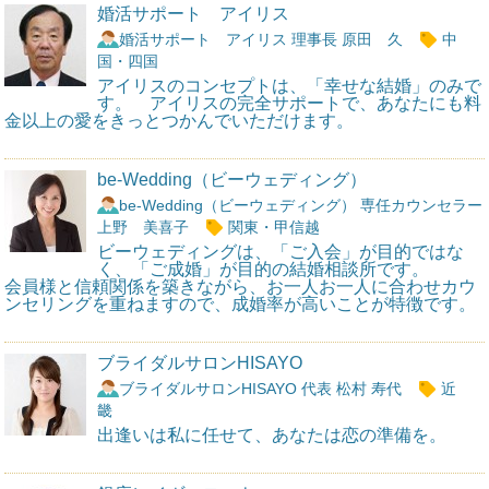
婚活サポート アイリス
婚活サポート アイリス 理事長 原田 久
中
国・四国
アイリスのコンセプトは、「幸せな結婚」のみで
す。 アイリスの完全サポートで、あなたにも料
金以上の愛をきっとつかんでいただけます。
be-Wedding（ビーウェディング）
be-Wedding（ビーウェディング） 専任カウンセラー
上野 美喜子
関東・甲信越
ビーウェディングは、「ご入会」が目的ではな
く、「ご成婚」が目的の結婚相談所です。
会員様と信頼関係を築きながら、お一人お一人に合わせカウ
ンセリングを重ねますので、成婚率が高いことが特徴です。
ブライダルサロンHISAYO
ブライダルサロンHISAYO 代表 松村 寿代
近
畿
出逢いは私に任せて、あなたは恋の準備を。