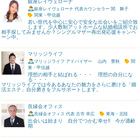
銀座レイヴェローナ
銀座レイヴェローナ 代表カウンセラー 関 舞子
関東・甲信越
若い世代を中心に安心で安全な出会いをご紹介致
します。少人数制アットホームな結婚相談所でお
相手探してみませんか？シングルマザー再出発応援キャンペ
ーン中。
マリッジライフ
マリッジライフ アドバイザー 山内 豊秋
関
東・甲信越
理想の相手と結ばれる・・・ 理想の自分にな
る・・・
マリッジライフでは今あるあなたの魅力をさらに磨ける「婚
活エステ」自分磨きをフルサポートします。
良縁会オフィス
良縁会オフィス 代表 古市 幸広
東海・北陸
出会いは始まり 自分でつかむ幸せ!! 今が適齢
期