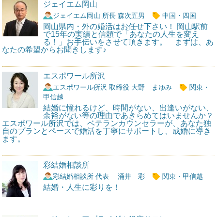
ジェイエム岡山
ジェイエム岡山 所長 森次五男
中国・四国
岡山県内・外の婚活はお任せ下さい！ 岡山駅前
で15年の実績と信頼で「あなたの人生を変え
る！」お手伝いをさせて頂きます。 まずは、あ
なたの希望からお聞きします♪
エスポワール所沢
エスポワール所沢 取締役 大野 まゆみ
関東・
甲信越
結婚に憧れるけど、時間がない、出逢いがない、
余裕がない等の理由であきらめてはいませんか？
エスポワール所沢では、ベテランカウンセラーが、あなた独
自のプランとペースで婚活を丁寧にサポートし、成婚に導き
ます。
彩結婚相談所
彩結婚相談所 代表 涌井 彩
関東・甲信越
結婚・人生に彩りを！