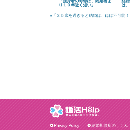
「独身者の寿命は、既婚者よ
結婚
り１０年近く短い」
は、
«「３５歳を過ぎると結婚は、ほぼ不可能！
Privacy Policy
結婚相談所のしくみ