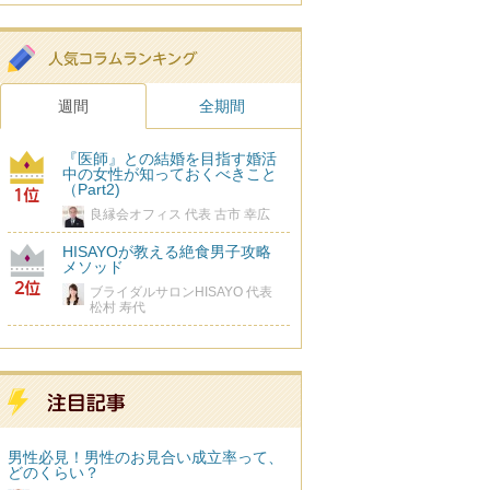
週間
全期間
『医師』との結婚を目指す婚活
中の女性が知っておくべきこと
（Part2)
良縁会オフィス 代表 古市 幸広
HISAYOが教える絶食男子攻略
メソッド
ブライダルサロンHISAYO 代表
松村 寿代
男性必見！男性のお見合い成立率って、
どのくらい？