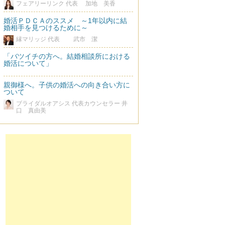
フェアリーリンク 代表 加地 美香
婚活ＰＤＣＡのススメ ～1年以内に結
婚相手を見つけるために～
縁マリッジ 代表 武市 潔
「バツイチの方へ。結婚相談所における
婚活について」
親御様へ。子供の婚活への向き合い方に
ついて
ブライダルオアシス 代表カウンセラー 井
口 真由美