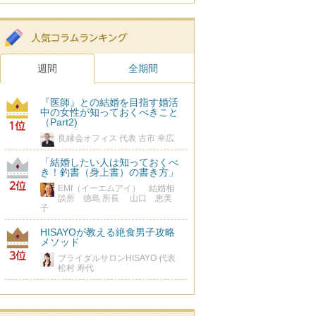
週間
全期間
『医師』との結婚を目指す婚活
中の女性が知っておくべきこと
（Part2)
良縁会オフィス 代表 古市 幸広
「結婚したい人は知っておくべ
き！釣書（身上書）の書き方」
EMI（イーエムアイ） 結婚相
談所 徳島 所長 山口 恵美
子
HISAYOが教える絶食男子攻略
メソッド
ブライダルサロンHISAYO 代表
松村 寿代