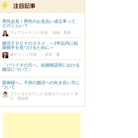
男性必見！男性のお見合い成立率って、
どのくらい？
フェアリーリンク 代表 加地 美香
婚活ＰＤＣＡのススメ ～1年以内に結
婚相手を見つけるために～
縁マリッジ 代表 武市 潔
「バツイチの方へ。結婚相談所における
婚活について」
親御様へ。子供の婚活への向き合い方に
ついて
ブライダルオアシス 代表カウンセラー 井
口 真由美