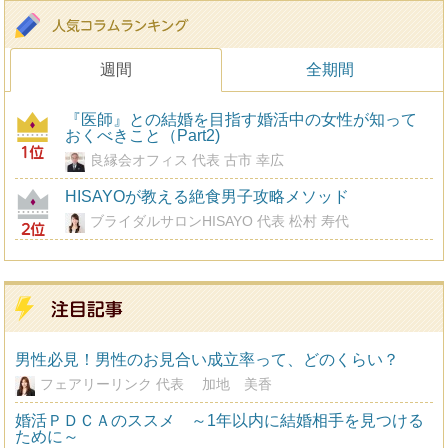
週間
全期間
『医師』との結婚を目指す婚活中の女性が知って
おくべきこと（Part2)
良縁会オフィス 代表 古市 幸広
HISAYOが教える絶食男子攻略メソッド
ブライダルサロンHISAYO 代表 松村 寿代
男性必見！男性のお見合い成立率って、どのくらい？
フェアリーリンク 代表 加地 美香
婚活ＰＤＣＡのススメ ～1年以内に結婚相手を見つける
ために～