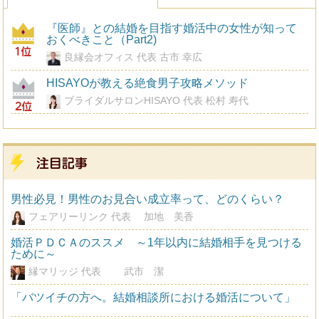
『医師』との結婚を目指す婚活中の女性が知って
おくべきこと（Part2)
良縁会オフィス 代表 古市 幸広
HISAYOが教える絶食男子攻略メソッド
ブライダルサロンHISAYO 代表 松村 寿代
男性必見！男性のお見合い成立率って、どのくらい？
フェアリーリンク 代表 加地 美香
婚活ＰＤＣＡのススメ ～1年以内に結婚相手を見つける
ために～
縁マリッジ 代表 武市 潔
「バツイチの方へ。結婚相談所における婚活について」