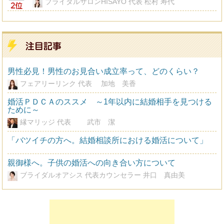
ブライダルサロンHISAYO 代表 松村 寿代
男性必見！男性のお見合い成立率って、どのくらい？
フェアリーリンク 代表 加地 美香
婚活ＰＤＣＡのススメ ～1年以内に結婚相手を見つける
ために～
縁マリッジ 代表 武市 潔
「バツイチの方へ。結婚相談所における婚活について」
親御様へ。子供の婚活への向き合い方について
ブライダルオアシス 代表カウンセラー 井口 真由美