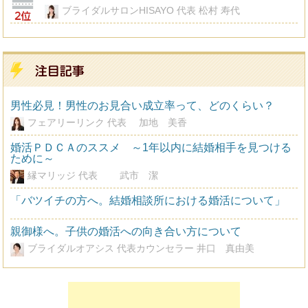
ブライダルサロンHISAYO 代表 松村 寿代
男性必見！男性のお見合い成立率って、どのくらい？
フェアリーリンク 代表 加地 美香
婚活ＰＤＣＡのススメ ～1年以内に結婚相手を見つける
ために～
縁マリッジ 代表 武市 潔
「バツイチの方へ。結婚相談所における婚活について」
親御様へ。子供の婚活への向き合い方について
ブライダルオアシス 代表カウンセラー 井口 真由美