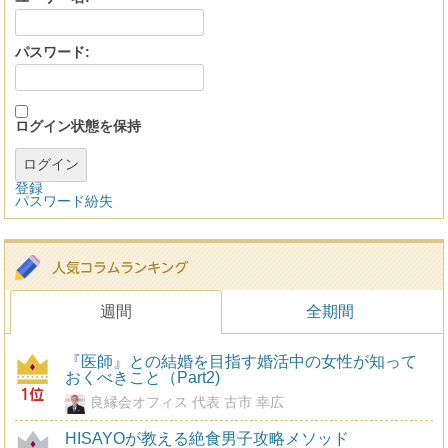
パスワード:
ログイン状態を保持
ログイン
登録
パスワード紛失
週間
全期間
『医師』との結婚を目指す婚活中の女性が知って
おくべきこと（Part2)
良縁会オフィス 代表 古市 幸広
HISAYOが教える絶食男子攻略メソッド